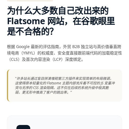
为什么大多数自己改出来的
Flatsome 网站，在谷歌眼里
是不合格的？
根据 Google 最新的评估指南，外贸 B2B 独立站与高价值垂直跨
境电商（YMYL）的权威度、安全度直接跟前端代码的加载稳定性
（CLS）及首次内容渲染（LCP）深度绑定。
"许多站长通过盲目拼凑堆砌第三方插件来实现简单的布局微调，
这使得原本轻量化的 Flatsome 主题内部充斥着不可控的 JS 变量冲
突与无序的 CSS 渲染阻碍。这不仅在后续的系统升级中极其脆
弱，更无形中推高了客户的跳出率。"