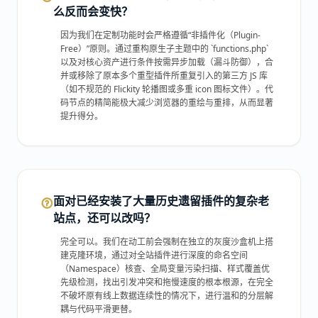
么反而会变快？
因为我们在定制功能时会严格遵循“非插件化（Plugin-
Free）”原则。通过重构原生子主题中的 `functions.php`
以及对核心资产进行条件按需异步加载（漏斗防御），合
并或移除了原本多个重型插件所重复引入的第三方 JS 库
（如不规范的 Flickity 轮播图或多重 icon 图标文件）。代
码节点的精简能极大减少浏览器的重绘与重排，从而显著
提升得分。
面对已经安装了大量历史遗留插件的复杂老
站点，还可以改吗？
完全可以。我们在动工前会强制在独立的灰度沙盒机上搭
建克隆环境，通过对全站插件进行深度的命名空间
（Namespace）核查、全局变量污染扫描、样式覆盖优
先级检测，找出引发冲突和拖慢速度的根本根源，在完全
不破坏原有线上数据连续性的情况下，进行温和的分层解
耦与代码平滑更替。