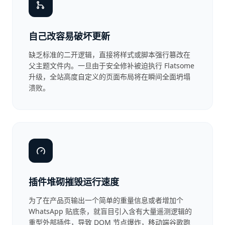
自己改容易破坏更新
缺乏标准的二开逻辑，直接将样式或脚本强行篡改在
父主题文件内。一旦由于安全修补被迫执行 Flatsome
升级，全站高度自定义的页面布局将在瞬间全面坍塌
溃败。
插件堆砌摧毁运行速度
为了在产品页输出一个简单的重量信息或者增加个
WhatsApp 贴底条，就盲目引入含有大量遥测逻辑的
重型外部插件，导致 DOM 节点爆炸，移动端谷歌跑