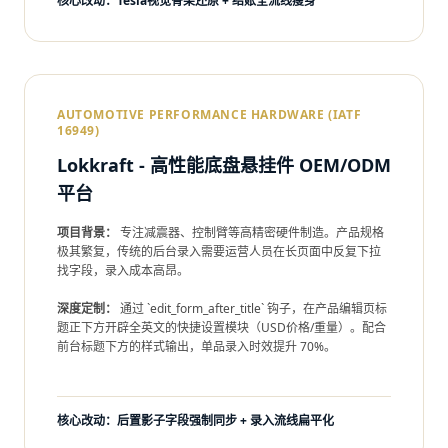
核心改动：Tesla视觉骨架还原 + 结账全流线瘦身
AUTOMOTIVE PERFORMANCE HARDWARE (IATF
16949)
Lokkraft - 高性能底盘悬挂件 OEM/ODM
平台
项目背景：
专注减震器、控制臂等高精密硬件制造。产品规格
极其繁复，传统的后台录入需要运营人员在长页面中反复下拉
找字段，录入成本高昂。
深度定制：
通过 `edit_form_after_title` 钩子，在产品编辑页标
题正下方开辟全英文的快捷设置模块（USD价格/重量）。配合
前台标题下方的样式输出，单品录入时效提升 70%。
核心改动：后置影子字段强制同步 + 录入流线扁平化