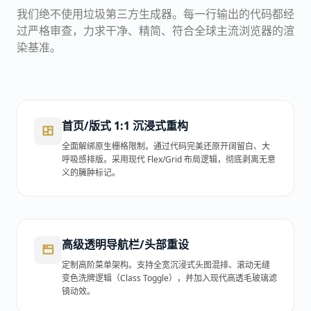
我们绝不使用垃圾第三方生成器。每一行输出的代码都经
过严格审查，力求干净、精简、符合全球主流浏览器的渲
染基准。
首页/版式 1:1 沉浸式重构
全面解绑原生栅格限制。通过代码完美还原开阔留白、大
呼吸感排版。采用现代 Flex/Grid 布局逻辑，彻底剥离无意
义的臃肿标记。
高级透明导航栏/头部重设
定制高阶菜单架构。支持全宽沉浸式头图混排、滚动无缝
变色洗牌逻辑（Class Toggle），并加入现代高透毛玻璃滤
镜动效。