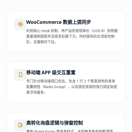
WooCommerce 数据上提同步
利用核心 Hook 机制，将产品的常规单价（USD $）及物理
重量强制提取并渲染至标题下方。同时提供后台顶层控制
栏，无需耗时下拉。
移动端 APP 级交互重置
专门针对移动端视口优化。包含 1 行 2 个等宽排布的表单
胶囊按钮（Radio Group），以及锁定底部的强力固定贴底
悬浮询盘条。
高转化询盘逻辑与弹窗控制
重构 Fluent Forms 等表单样式，无损触发条件判断逻辑