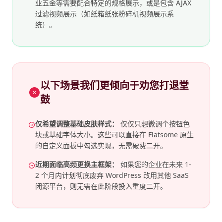
业五金等需要配合特定的规格展示，或是包含 AJAX
过滤视频展示（如纸箱纸张粉碎机视频展示系
统）。
以下场景我们更倾向于劝您打退堂
鼓
仅希望调整基础皮肤样式：
仅仅只想微调个按钮色
块或基础字体大小。这些可以直接在 Flatsome 原生
的自定义面板中勾选实现，无需破费二开。
近期面临高频更换主框架：
如果您的企业在未来 1-
2 个月内计划彻底废弃 WordPress 改用其他 SaaS
闭源平台，则无需在此阶段投入重度二开。