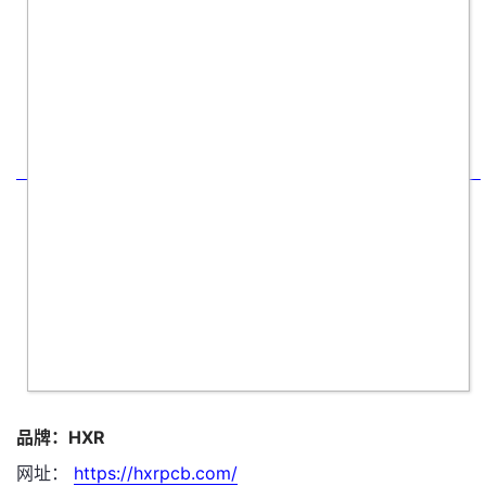
品牌：HXR
网址：
https://hxrpcb.com/