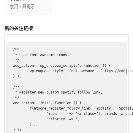
禁用工具提示
新的关注链接
/**

 * Load font-awesome icons.

 */

add_action( 'wp_enqueue_scripts', function () {

	wp_enqueue_style( 'font-awesome', 'https://cdnjs.cloudflare.com/ajax/libs/font-awesome/6.2.1/css/all.min.css', false, '6.2.1' );

} );

/**

 * Register new custom spotify follow link.

 */

add_action( 'init', function () {

	flatsome_register_follow_link( 'spotify', 'Spotify', array(

		'icon'     => '<i class="fa-brands fa-spotify"></i>',

		'priority' => 5,

	) );

} );