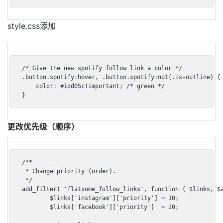
style.css添加
/* Give the new spotify follow link a color */

.button.spotify:hover, .button.spotify:not(.is-outline) {

    color: #1dd05c!important; /* green */

}
更改优先级（顺序）
/**

 * Change priority (order).

 */

add_filter( 'flatsome_follow_links', function ( $links, $a
	$links['instagram']['priority'] = 10;

	$links['facebook']['priority']  = 20;
