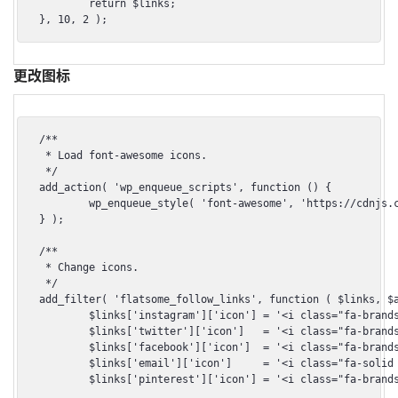
	return $links;

}, 10, 2 );
更改图标
/**

 * Load font-awesome icons.

 */

add_action( 'wp_enqueue_scripts', function () {

	wp_enqueue_style( 'font-awesome', 'https://cdnjs.cloudflare.com/ajax/libs/font-awesome/6.2.1/css/all.min.css', false, '6.2.1' );

} );

/**

 * Change icons.

 */

add_filter( 'flatsome_follow_links', function ( $links, $a
	$links['instagram']['icon'] = '<i class="fa-brands fa-instagram"></i>';

	$links['twitter']['icon']   = '<i class="fa-brands fa-square-twitter"></i>';

	$links['facebook']['icon']  = '<i class="fa-brands fa-square-facebook"></i>';

	$links['email']['icon']     = '<i class="fa-solid fa-square-envelope"></i>';

	$links['pinterest']['icon'] = '<i class="fa-brands fa-square-pinterest"></i>';
