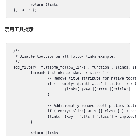
	return $links;

}, 10, 2 );
禁用工具提示
/**

 * Disable tooltips on all follow links example.

 */

add_filter( 'flatsome_follow_links', function ( $links, $a
	foreach ( $links as $key => $link ) {

		// Remove title attribute for native tooltip.

		if ( ! empty( $link['atts']['title'] ) ) {

			$links[ $key ]['atts']['title'] = null;

		}

		// Additionally remove tooltip class (optional).

		if ( empty( $link['atts']['class'] ) ) continue;

		$links[ $key ]['atts']['class'] = implode( ' ', array_diff( explode( ' ', $link['atts']['class'] ), array( 'tooltip' ) ) );

	}

	return $links;
