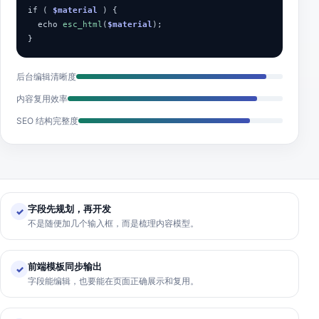
if (
$material
) {
echo
esc_html
(
$material
);
}
后台编辑清晰度
内容复用效率
SEO 结构完整度
字段先规划，再开发
✓
不是随便加几个输入框，而是梳理内容模型。
前端模板同步输出
✓
字段能编辑，也要能在页面正确展示和复用。