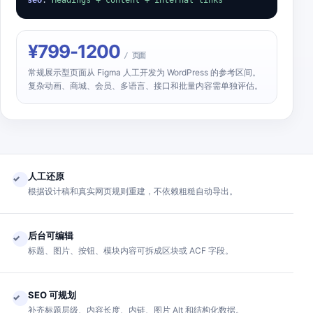
seo
:
Headings + content + internal links
¥799-1200
/ 页面
常规展示型页面从 Figma 人工开发为 WordPress 的参考区间。
复杂动画、商城、会员、多语言、接口和批量内容需单独评估。
人工还原
✓
根据设计稿和真实网页规则重建，不依赖粗糙自动导出。
后台可编辑
✓
标题、图片、按钮、模块内容可拆成区块或 ACF 字段。
SEO 可规划
✓
补齐标题层级、内容长度、内链、图片 Alt 和结构化数据。