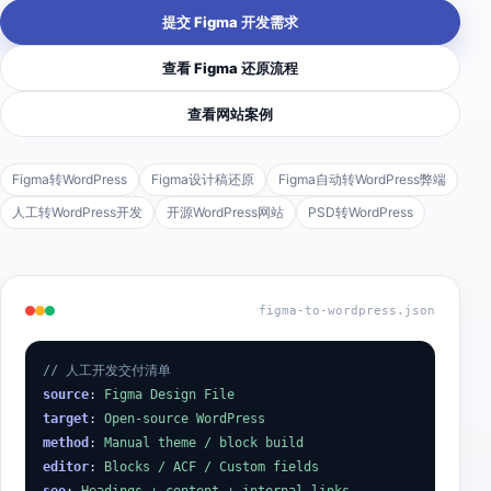
提交 Figma 开发需求
查看 Figma 还原流程
查看网站案例
Figma转WordPress
Figma设计稿还原
Figma自动转WordPress弊端
人工转WordPress开发
开源WordPress网站
PSD转WordPress
figma-to-wordpress.json
// 人工开发交付清单
source
:
Figma Design File
target
:
Open-source WordPress
method
:
Manual theme / block build
editor
:
Blocks / ACF / Custom fields